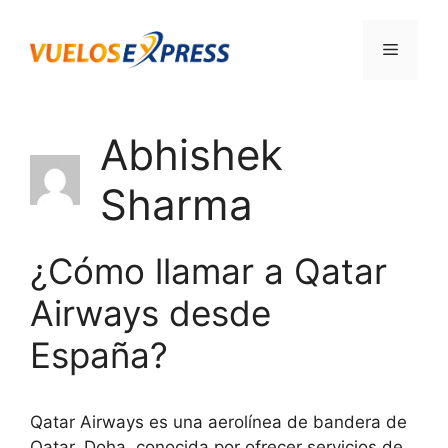
Saltar
al
Menú
contenido
Abhishek
Sharma
¿Cómo llamar a Qatar
Airways desde
España?
Qatar Airways es una aerolínea de bandera de
Qatar, Doha, conocida por ofrecer servicios de