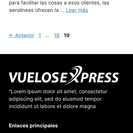
para facilitar las cosas a esos clientes, las
aerolíneas ofrecen la …
Leer más
Página
Página
Página
←
Anterior
1
…
18
19
“Lorem ipsum dolor sit amet, consectetur
adipiscing elit, sed do eiusmod tempor
incididunt ut labore et dolore magna
Enlaces principales