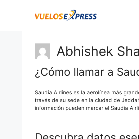
Saltar
al
contenido
Abhishek Sh
¿Cómo llamar a Saud
Saudia Airlines es la aerolínea más grand
través de su sede en la ciudad de Jeddah
información pueden marcar el Saudia Ai
Descubra datos ese