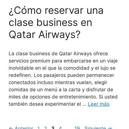
¿Cómo reservar una
clase business en
Qatar Airways?
La clase business de Qatar Airways ofrece
servicios premium para embarcarse en un viaje
inolvidable en el que la comodidad y el lujo se
redefinen. Los pasajeros pueden permanecer
conectados incluso mientras vuelan, elegir
comidas de un menú a la carta y disfrutar de
miles de opciones de entretenimiento. Si usted
también desea experimentar el …
Leer más
Página
Página
Página
Página
Página
←
Anterior
1
2
3
4
…
19
Siguiente
→