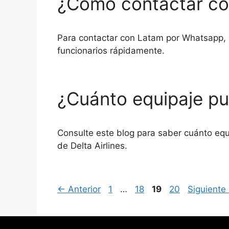
¿Cómo contactar c
Para contactar con Latam por Whatsapp, l
funcionarios rápidamente.
¿Cuánto equipaje pue
Consulte este blog para saber cuánto equi
de Delta Airlines.
Página
Página
Página
Página
←
Anterior
1
…
18
19
20
Siguiente